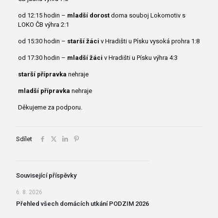
od 12:15 hodin –
mladší dorost
doma souboj Lokomotiv s
LOKO ČB výhra 2:1
od 15:30 hodin –
starší žáci
v Hradišti u Písku vysoká prohra 1:8
od 17:30 hodin –
mladší žáci
v Hradišti u Písku výhra 4:3
starší přípravka
nehraje
mladší přípravka
nehraje
Děkujeme za podporu.
Sdílet
Související příspěvky
6. 8. 2026
Přehled všech domácích utkání PODZIM 2026