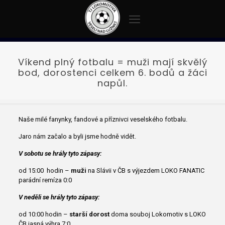
Víkend plný fotbalu = muži mají skvělý
bod, dorostenci celkem 6. bodů a žáci
napůl.
Naše milé fanynky, fandové a příznivci veselského fotbalu.
Jaro nám začalo a byli jsme hodně vidět.
V sobotu se hrály tyto zápasy:
od 15:00 hodin –
muži
na Slávii v ČB s výjezdem LOKO FANATIC
parádní remíza 0:0
V neděli se hrály tyto zápasy:
od 10:00 hodin –
starší dorost
doma souboj Lokomotiv s LOKO
ČB jasná výhra 7:0