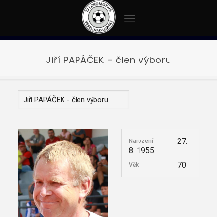
Jiří PAPÁČEK – člen výboru
27.
Narození
8. 1955
70
Věk