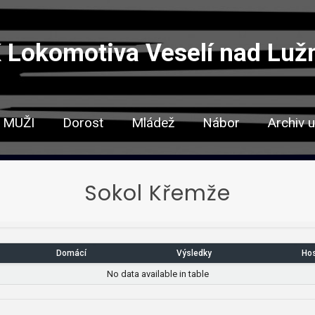
 Lokomotiva Veselí nad Lužn
MUŽI
Dorost
Mládež
Nábor
Archiv u
Sokol Křemže
Domácí
Výsledky
Ho
No data available in table