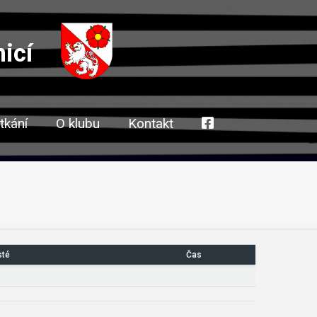
icí
tkání
O klubu
Kontakt
sté
Čas