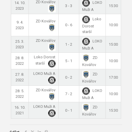
ZD Kovářov
LOKO
14. 10.
3 - 3
15:30
2023
Muži A
Loko
ZD Kovářov
9. 4.
0 - 6
10:00
Dorost
2023
starší
ZD Kovářov
LOKO
25. 3.
1 - 2
15:00
2023
Muži A
Loko Dorost
ZD
28. 8.
5 - 1
10:00
starší
2022
Kovářov
LOKO Muži A
ZD
27. 8.
0 - 2
17:00
2022
Kovářov
ZD Kovářov
LOKO
28. 5.
7 - 2
10:00
2022
Muži A
LOKO Muži A
ZD
16. 10.
0 - 1
15:30
2021
Kovářov