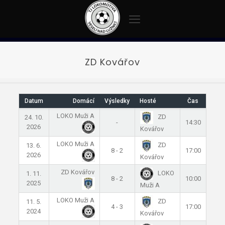
ZD Kovářov
Datum
Domácí
Výsledky
Hosté
Čas
LOKO Muži A
ZD
24. 10.
-
14:30
2026
Kovářov
LOKO Muži A
ZD
13. 6.
8 - 2
17:00
2026
Kovářov
ZD Kovářov
LOKO
1. 11.
8 - 2
10:00
2025
Muži A
LOKO Muži A
ZD
11. 5.
4 - 3
17:00
2024
Kovářov